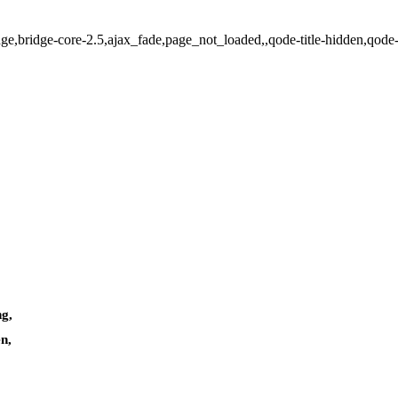
ge,bridge-core-2.5,ajax_fade,page_not_loaded,,qode-title-hidden,qod
ng,
n,