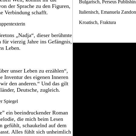
Bulgarisch, Perseus Publishi
von der Sprache zu den Figuren,
Italienisch, Emanuela Zandon
ne Verbindung schafft.
Kroatisch, Fraktura
appentexterin
retons „Nadja“, dieser berühmte
 für vierzig Jahre ins Gefängnis,
ns Leben.
 über unser Leben zu erzählen“,
e Inventur des eigenen Inneren
wir den anderen.“ Und das gilt
länder, Deutsche, zugleich.
r Spiegel
hle” ein beeindruckender Roman
melodie, die mich beim Lesen
en gefühlt, schaukelnd auf dem
sst. Alles fühlt sich unheimlich