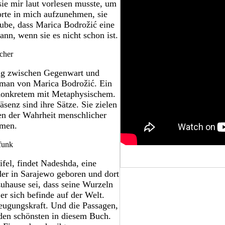
ie mir laut vorlesen musste, um
rte in mich aufzunehmen, sie
ube, dass Marica Bodrožić eine
nn, wenn sie es nicht schon ist.
cher
ung zwischen Gegenwart und
oman von Marica Bodrožić. Ein
 Konkretem mit Metaphysischem.
enz sind ihre Sätze. Sie zielen
ren der Wahrheit menschlicher
mmen.
funk
ifel, findet Nadeshda, eine
 der in Sarajewo geboren und dort
zuhause sei, dass seine Wurzeln
r sich befinde auf der Welt.
zeugungskraft. Und die Passagen,
 den schönsten in diesem Buch.