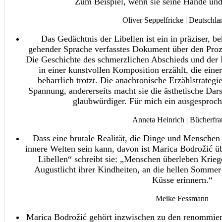
Zum Beispiel, wenn sie seine Hände und 
Oliver Seppelfricke | Deutschl
Das Gedächtnis der Libellen ist ein in präziser, b
gehender Sprache verfasstes Dokument über den Proze
Die Geschichte des schmerzlichen Abschieds und der
in einer kunstvollen Komposition erzählt, die einer
beharrlich trotzt. Die anachronische Erzählstrategie
Spannung, andererseits macht sie die ästhetische Dar
glaubwürdiger. Für mich ein ausgesproc
Anneta Heinrich | Bücherfr
Dass eine brutale Realität, die Dinge und Menschen 
innere Welten sein kann, davon ist Marica Bodrožić ü
Libellen“ schreibt sie: „Menschen überleben Kriege
Augustlicht ihrer Kindheiten, an die hellen Sommer
Küsse erinnern.“
Meike Fessmann
Marica Bodrožić gehört inzwischen zu den renommiert