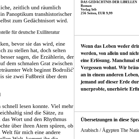
DAS GEDÄCHTNIS DER LIBELLEN
Roman
iche, zeitlich und räumlich
Verlag btb
in Panoptikum transhistorischer
256 Seiten, EUR 9,99
selbst zum Gedächtnisort wird.
elle für deutsche Exilliteratur
ken, bevor sie das wird, eine
Wenn das Leben weder drinn
ch zu stellen hat, doch selten
werden, von allein und nicht
esser sagen, die Erzählerin, der
eine Erlösung. Manchmal stel
) Auf dem schmalen Grat zwischen
Vergessen wohnt. Wir bräu
geträumter Welt beginnt Bodrožić'
an in einem anderen Leben, 
bis sie zwei Fußbreit über dem
jemand auf dieser Erde durch
unerprobte, unerhörte Erf
l
 schnell lesen konnte. Viel mehr
ichhaltig sind die Sätze, zu
e, das Wort und den Rhythmus
Übersetzungen in diese Spr
möchte über ihren Atem spüren, ob
Arabisch / Ägypten The Natio
s Welt für mich eine andere
uellen Welt, kommt ihr die