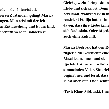
Gleichgewicht, bringt sie 
Liebe und sich selbst. Den
de in der Intensität der
bereithält, während sie i
neren Zuständen, gelingt Marica
verstrickt ist. Ilja hat ih
ugen. Man reist mit der Ich-
davon, dass ihre Liebe kein
ßen Enttäuschung und ist am Ende
sich Nadeshda. Oder ist jed
eliebt zu werden, sondern zu
auch ohne Zukunft.
Marica Bodrožić hat den Ro
zugleich die Geschichte ei
Abschied nehmen und sich v
Ilja führt sie zu sich selbs
sammelnden Vater. Sie erlebt
beginnt neu und lernt, dass
selbst aber kein Ende kennt,
(Text: Klaus Siblewski, Lu