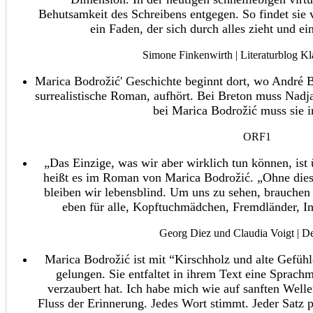
Behutsamkeit des Schreibens entgegen. So findet sie 
ein Faden, der sich durch alles zieht und ei
Simone Finkenwirth | Literaturblog Kl
Marica Bodrožić' Geschichte beginnt dort, wo André B
surrealistische Roman, aufhört. Bei Breton muss Nadja
bei Marica Bodrožić muss sie i
ORF1
„Das Einzige, was wir aber wirklich tun können, ist
heißt es im Roman von Marica Bodrožić. „Ohne dies
bleiben wir lebensblind. Um uns zu sehen, brauchen 
eben für alle, Kopftuchmädchen, Fremdländer, In
Georg Diez und Claudia Voigt | De
Marica Bodrožić ist mit “Kirschholz und alte Gefü
gelungen. Sie entfaltet in ihrem Text eine Sprach
verzaubert hat. Ich habe mich wie auf sanften Well
Fluss der Erinnerung. Jedes Wort stimmt. Jeder Satz pa