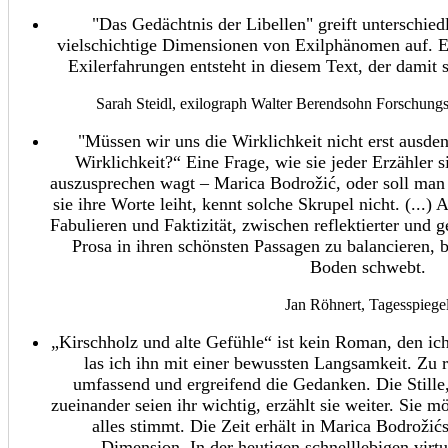
"Das Gedächtnis der Libellen" greift unterschiedl
vielschichtige Dimensionen von Exilphänomen auf. E
Exilerfahrungen entsteht in diesem Text, der damit 
Sarah Steidl, exilograph Walter Berendsohn Forschungsst
"Müssen wir uns die Wirklichkeit nicht erst ausden
Wirklichkeit?“ Eine Frage, wie sie jeder Erzähler si
auszusprechen wagt – Marica Bodrožić, oder soll man b
sie ihre Worte leiht, kennt solche Skrupel nicht. (...
Fabulieren und Faktizität, zwischen reflektierter und 
Prosa in ihren schönsten Passagen zu balancieren, 
Boden schwebt.
Jan Röhnert, Tagesspiege
„Kirschholz und alte Gefühle“ ist kein Roman, den ich
las ich ihn mit einer bewussten Langsamkeit. Zu re
umfassend und ergreifend die Gedanken. Die Still
zueinander seien ihr wichtig, erzählt sie weiter. Sie 
alles stimmt. Die Zeit erhält in Marica Bodrožić
Dimension. In der heutigen schnelllebigen virt