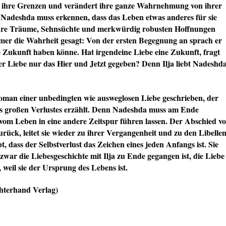
an ihre Grenzen und verändert ihre ganze Wahrnehmung von ihrer
n Nadeshda muss erkennen, dass das Leben etwas anderes für sie
n ihre Träume, Sehnsüchte und merkwürdig robusten Hoffnungen
r immer die Wahrheit gesagt: Von der ersten Begegnung an sprach er
e Zukunft haben könne. Hat irgendeine Liebe eine Zukunft, fragt
er Liebe nur das Hier und Jetzt gegeben? Denn Ilja liebt Nadeshd
man einer unbedingten wie ausweglosen Liebe geschrieben, der
nes großen Verlustes erzählt. Denn Nadeshda muss am Ende
om Leben in eine andere Zeitspur führen lassen. Der Abschied v
t zurück, leitet sie wieder zu ihrer Vergangenheit und zu den Libelle
, dass der Selbstverlust das Zeichen eines jeden Anfangs ist. Sie
 zwar die Liebesgeschichte mit Ilja zu Ende gegangen ist, die Liebe
 weil sie der Ursprung des Lebens ist.
chterhand Verlag)