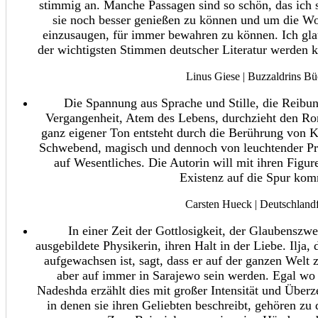
stimmig an. Manche Passagen sind so schön, das ich s
sie noch besser genießen zu können und um die Wo
einzusaugen, für immer bewahren zu können. Ich gla
der wichtigsten Stimmen deutscher Literatur werden ka
Linus Giese | Buzzaldrins Bü
Die Spannung aus Sprache und Stille, die Reib
Vergangenheit, Atem des Lebens, durchzieht den R
ganz eigener Ton entsteht durch die Berührung von
Schwebend, magisch und dennoch von leuchtender Präs
auf Wesentliches. Die Autorin will mit ihren Figu
Existenz auf die Spur ko
Carsten Hueck | Deutschland
In einer Zeit der Gottlosigkeit, der Glaubenszwe
ausgebildete Physikerin, ihren Halt in der Liebe. Ilja,
aufgewachsen ist, sagt, dass er auf der ganzen Welt 
aber auf immer in Sarajewo sein werden. Egal wo e
Nadeshda erzählt dies mit großer Intensität und Über
in denen sie ihren Geliebten beschreibt, gehören zu