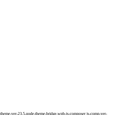
e-theme-ver-23.5,qode-theme-bridge,wpb-js-composer js-comp-ver-