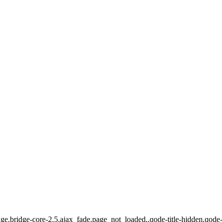
ge,bridge-core-2.5,ajax_fade,page_not_loaded,,qode-title-hidden,qod