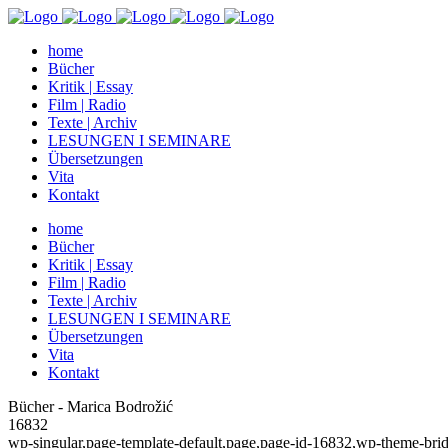
home
Bücher
Kritik | Essay
Film | Radio
Texte | Archiv
LESUNGEN I SEMINARE
Übersetzungen
Vita
Kontakt
home
Bücher
Kritik | Essay
Film | Radio
Texte | Archiv
LESUNGEN I SEMINARE
Übersetzungen
Vita
Kontakt
Bücher - Marica Bodrožić
16832
wp-singular,page-template-default,page,page-id-16832,wp-theme-brid