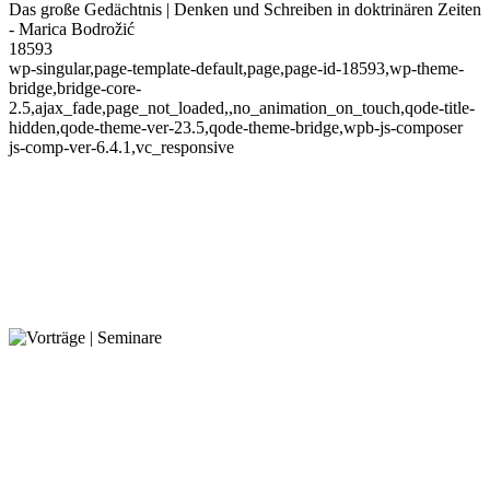
Das große Gedächtnis | Denken und Schreiben in doktrinären Zeiten
- Marica Bodrožić
18593
wp-singular,page-template-default,page,page-id-18593,wp-theme-
bridge,bridge-core-
2.5,ajax_fade,page_not_loaded,,no_animation_on_touch,qode-title-
hidden,qode-theme-ver-23.5,qode-theme-bridge,wpb-js-composer
js-comp-ver-6.4.1,vc_responsive