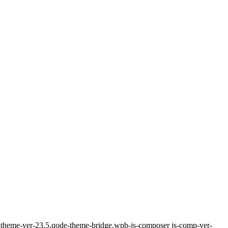
e-theme-ver-23.5,qode-theme-bridge,wpb-js-composer js-comp-ver-