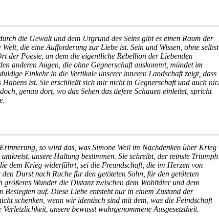
urch die Gewalt und dem Urgrund des Seins gibt es einen Raum der
e Welt, die eine Aufforderung zur Liebe ist. Sein und Wissen, ohne selbst
Ort der Poesie, an dem die eigentliche Rebellion der Liebenden
u den anderen Augen, die ohne Gegnerschaft auskommt, mündet im
uldige Einkehr in die Vertikale unserer inneren Landschaft zeigt, dass
 Habens ist. Sie erschließt sich mir nicht in Gegnerschaft und auch nic
doch, genau dort, wo das Sehen das tiefere Schauen einleitet, spricht
e.
 Erinnerung, so wird das, was Simone Weil im Nachdenken über Krieg
umkreist, unsere Haltung bestimmen. Sie schreibt, der reinste Triumph
die dem Krieg widerfährt, sei die Freundschaft, die im Herzen von
 den Durst nach Rache für den getöteten Sohn, für den getöteten
ch größeres Wunder die Distanz zwischen dem Wohltäter und dem
Besiegten auf. Diese Liebe entsteht nur in einem Zustand der
nicht schenken, wenn wir identisch sind mit dem, was die Feindschaft
re Verletzlichkeit, unsere bewusst wahrgenommene Ausgesetztheit.