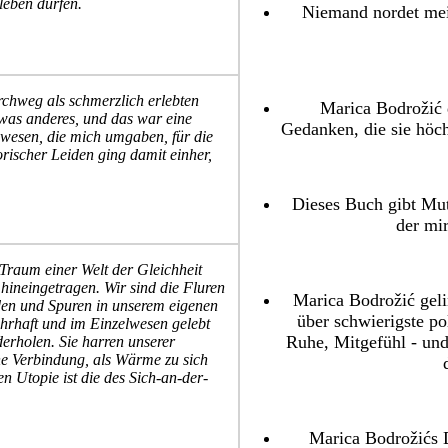
leben dürfen.
Niemand nordet mei
rchweg als schmerzlich erlebten
Marica Bodrožić d
twas anderes, und das war eine
Gedanken, die sie höch
ewesen, die mich umgaben, für die
ischer Leiden ging damit einher,
Dieses Buch gibt Mut 
der mi
Traum einer Welt der Gleichheit
hineingetragen. Wir sind die Fluren
Marica Bodrožić geli
den und Spuren in unserem eigenen
über schwierigste po
hrhaft und im Einzelwesen gelebt
Ruhe, Mitgefühl - und 
ederholen. Sie harren unserer
ne Verbindung, als Wärme zu sich
n Utopie ist die des Sich-an-der-
Marica Bodrožićs D