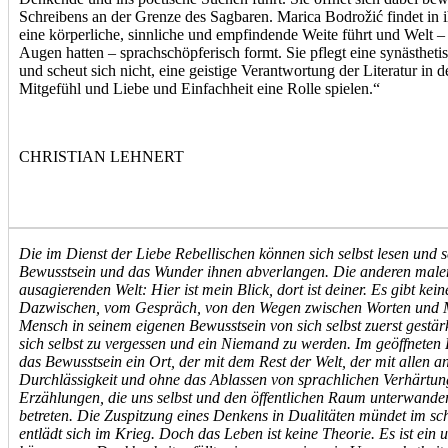
Schreibens an der Grenze des Sagbaren. Marica Bodrožić findet in i
eine körperliche, sinnliche und empfindende Weite führt und Welt –
Augen hatten – sprachschöpferisch formt. Sie pflegt eine synästheti
und scheut sich nicht, eine geistige Verantwortung der Literatur in 
Mitgefühl und Liebe und Einfachheit eine Rolle spielen.“
CHRISTIAN LEHNERT
Die im Dienst der Liebe Rebellischen können sich selbst lesen und s
Bewusstsein und das Wunder ihnen abverlangen. Die anderen malen 
ausagierenden Welt: Hier ist mein Blick, dort ist deiner. Es gibt kei
Dazwischen, vom Gespräch, von den Wegen zwischen Worten und 
Mensch in seinem eigenen Bewusstsein von sich selbst zuerst gestärk
sich selbst zu vergessen und ein Niemand zu werden. Im geöffnet
das Bewusstsein ein Ort, der mit dem Rest der Welt, der mit allen 
Durchlässigkeit und ohne das Ablassen von sprachlichen Verhärtun
Erzählungen, die uns selbst und den öffentlichen Raum unterwandern,
betreten. Die Zuspitzung eines Denkens in Dualitäten mündet im sc
entlädt sich im Krieg. Doch das Leben ist keine Theorie. Es ist ein