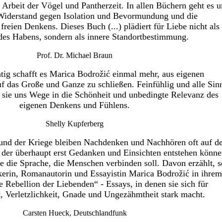
Arbeit der Vögel und Pantherzeit. In allen Büchern geht es 
Widerstand gegen Isolation und Bevormundung und die
reien Denkens. Dieses Buch (...) plädiert für Liebe nicht als
des Habens, sondern als innere Standortbestimmung.
Prof. Dr. Michael Braun
htig schafft es Marica Bodrožić einmal mehr, aus eigenen
f das Große und Ganze zu schließen. Feinfühlig und alle Sin
t sie uns Wege in die Schönheit und unbedingte Relevanz des
eigenen Denkens und Fühlens.
Shelly Kupferberg
 und der Kriege bleiben Nachdenken und Nachhören oft auf d
in der überhaupt erst Gedanken und Einsichten entstehen könne
ie die Sprache, die Menschen verbinden soll. Davon erzählt, s
ikerin, Romanautorin und Essayistin Marica Bodrožić in ihrem
 Rebellion der Liebenden“ - Essays, in denen sie sich für
t, Verletzlichkeit, Gnade und Ungezähmtheit stark macht.
Carsten Hueck, Deutschlandfunk