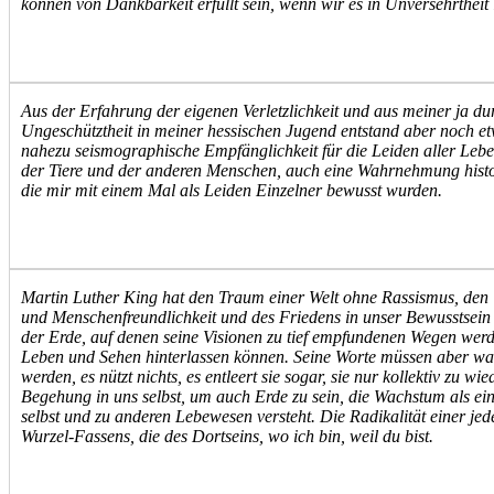
können von Dankbarkeit erfüllt sein, wenn wir es in Unversehrtheit 
Aus der Erfahrung der eigenen Verletzlichkeit und aus meiner ja du
Ungeschütztheit in meiner hessischen Jugend entstand aber noch e
nahezu seismographische Empfänglichkeit für die Leiden aller Leb
der Tiere und der anderen Menschen, auch eine Wahrnehmung histor
die mir mit einem Mal als Leiden Einzelner bewusst wurden.
Martin Luther King hat den Traum einer Welt ohne Rassismus, den 
und Menschenfreundlichkeit und des Friedens in unser Bewusstsein 
der Erde, auf denen seine Visionen zu tief empfundenen Wegen wer
Leben und Sehen hinterlassen können. Seine Worte müssen aber wa
werden, es nützt nichts, es entleert sie sogar, sie nur kollektiv zu wi
Begehung in uns selbst, um auch Erde zu sein, die Wachstum als ei
selbst und zu anderen Lebewesen versteht. Die Radikalität einer jede
Wurzel-Fassens, die des Dortseins, wo ich bin, weil du bist.