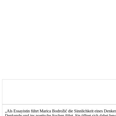
„Als Essayistin führt Marica Bodrožić die Sinnlichkeit eines Denke
Denkende und ins poetische Suchen führt. Sie öffnet sich dabei be