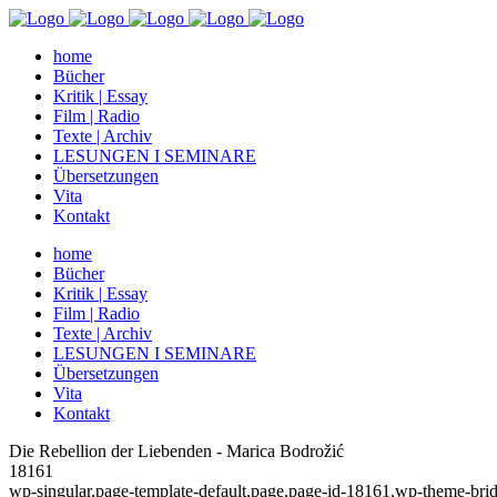
home
Bücher
Kritik | Essay
Film | Radio
Texte | Archiv
LESUNGEN I SEMINARE
Übersetzungen
Vita
Kontakt
home
Bücher
Kritik | Essay
Film | Radio
Texte | Archiv
LESUNGEN I SEMINARE
Übersetzungen
Vita
Kontakt
Die Rebellion der Liebenden - Marica Bodrožić
18161
wp-singular,page-template-default,page,page-id-18161,wp-theme-brid