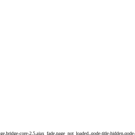
ge,bridge-core-2.5,ajax_fade,page_not_loaded,,qode-title-hidden,qod