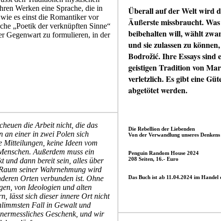
hren Werken eine Sprache, die in
Überall auf der Welt wird d
 wie es einst die Romantiker vor
Äußerste missbraucht. Was
sche „Poetik der verknüpften Sinne“
beibehalten will, wählt z
der Gegenwart zu formulieren, in der
und sie zulassen zu können, 
Bodrožić. Ihre Essays sind e
geistigen Tradition von Ma
verletzlich. Es gibt eine Gü
abgetötet werden.
cheuen die Arbeit nicht, die das
Die Rebellion der Liebenden
an einer in zwei Polen sich
Von der Verwandlung unseres Denkens 
ne Mitteilungen, keine Ideen vom
Menschen. Außerdem muss ein
Penguin Random House 2024
208 Seiten, 16.- Euro
t und dann bereit sein, alles über
en Raum seiner Wahrnehmung wird
Das Buch ist ab 11.04.2024 im Handel e
anderen Orten verbunden ist. Ohne
gen, von Ideologien und alten
 lässt sich dieser innere Ort nicht
hlimmsten Fall in Gewalt und
 unermessliches Geschenk, und wir