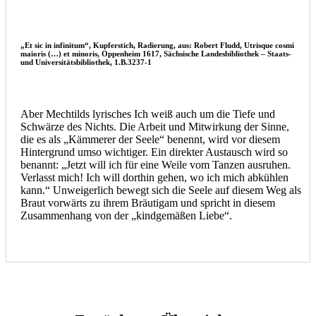
„Et sic in infinitum“, Kupferstich, Radierung, aus: Robert Fludd, Utrisque cosmi
maioris (…) et minoris, Oppenheim 1617, Sächsische Landesbibliothek – Staats-
und Universitätsbibliothek, 1.B.3237-1
Aber Mechtilds lyrisches Ich weiß auch um die Tiefe und
Schwärze des Nichts. Die Arbeit und Mitwirkung der Sinne,
die es als „Kämmerer der Seele“ benennt, wird vor diesem
Hintergrund umso wichtiger. Ein direkter Austausch wird so
benannt: „Jetzt will ich für eine Weile vom Tanzen ausruhen.
Verlasst mich! Ich will dorthin gehen, wo ich mich abkühlen
kann.“ Unweigerlich bewegt sich die Seele auf diesem Weg als
Braut vorwärts zu ihrem Bräutigam und spricht in diesem
Zusammenhang von der „kindgemäßen Liebe“.