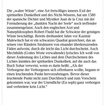
Die „wahre Wüste“, eine Art freiwilliges inneres Exil der
spirituellen Dunkelheit und des Nicht-Wissens, hat um 1580
der spanische Dichter und Mystiker Juan de la Cruz mit der
Formulierung der „dunklen Nacht der Seele“ noch treffender
zusammengefasst. Auch den englischen Arzt und
Naturphilosophen Robert Fludd hat die Schwärze der geistigen
Wüste beschäftigt. Bereits dreihundert Jahre vor Kazimir
Malewitsch hat er ein schwarzes Quadrat gezeichnet, das an
seinen vier Rändern Strukturen von einander überkreuzenden
Fäden aufweist, durch die leicht das Licht durchscheint. Auch
Mechthilds (Gottes Worte verwaltende) lyrisches Ich weiß von
dieser Andeutung des Lichtes und dem Durchscheinen des
Lichtes inmitten der spirituellen Dunkelheit, auf die auch das
Buch Sohar verweist, wenn es darin heißt: „Als der
Verborgene der Verborgenen sich offenbaren wollte, begann er
einen leuchtenden Punkt hervorzubringen. Bevor dieser
leuchtende Punkt nicht zum Durchbruch und zum Vorschein
gekommen war, war der Unendliche (En soph) ganz verborgen
und verbreitete kein Licht.“