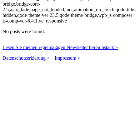
bridge,bridge-core-
2.5,ajax_fade,page_not_loaded,,no_animation_on_touch,qode-title-
hidden,qode-theme-ver-23.5,qode-theme-bridge,wpb-js-composer
js-comp-ver-6.4.1,vc_responsive
No posts were found.
Lesen Sie meinen regelmäßigen Newsletter bei Substack >
Datenschutzerklärung >
Impressum >