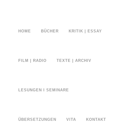
HOME
BÜCHER
KRITIK | ESSAY
No posts were found.
Lesen Sie meinen regelmäßigen Newsletter bei Substack >
FILM | RADIO
TEXTE | ARCHIV
LESUNGEN I SEMINARE
ÜBERSETZUNGEN
VITA
KONTAKT