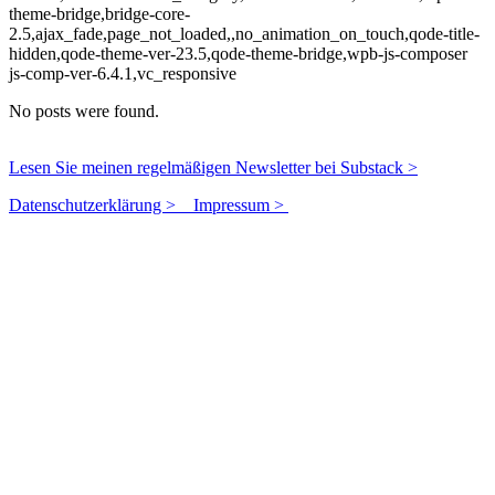
theme-bridge,bridge-core-
2.5,ajax_fade,page_not_loaded,,no_animation_on_touch,qode-title-
hidden,qode-theme-ver-23.5,qode-theme-bridge,wpb-js-composer
js-comp-ver-6.4.1,vc_responsive
No posts were found.
Lesen Sie meinen regelmäßigen Newsletter bei Substack >
Datenschutzerklärung >
Impressum >